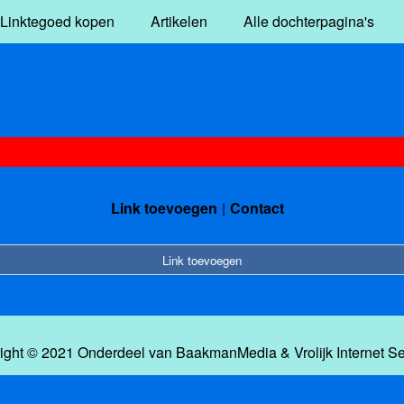
Linktegoed kopen
Artikelen
Alle dochterpagina's
Link toevoegen
Contact
Link toevoegen
ight © 2021 Onderdeel van
BaakmanMedia
&
Vrolijk Internet S